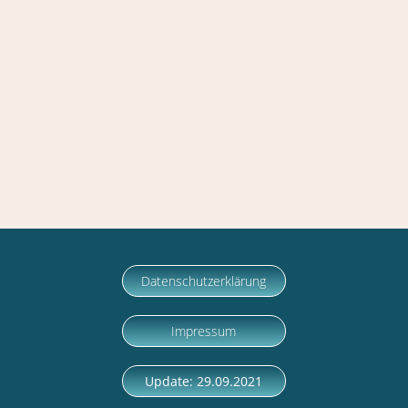
USA überträgt und dort speichert. Wir haben
keinen Einfluss auf diese Datenübertragung,
beim Anklicken des Links verlassen Sie
unsere Webseite und wir sind für weitere
Datentransfers nicht mehr verantwortlich.
Datenschutzerklärung
Impressum
Update: 29.09.2021